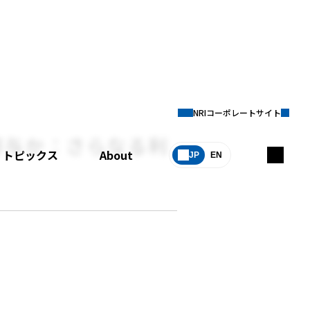
NRIコーポレートサイト
寄与か：さらなる利
トピックス
About
JP
EN