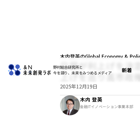
木内登英のGlobal Economy & Policy
日銀が利上げを決
野村総合研究所と
新着
今を語り、未来をみつめるメディア
上げを巡り高市政
2025年12月19日
木内 登英
金融ITイノベーション事業本部