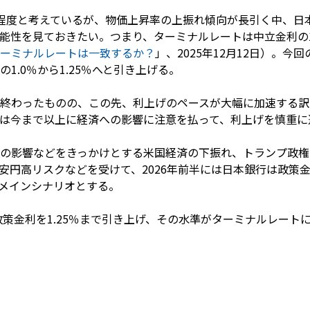
程度と考えているが、物価上昇率の上振れ傾向が長引く中、日
可能性を見ておきたい。つまり、ターミナルレートは中立金利の1
ーミナルレートは一致するか？
」、2025年12月12日）。
1.0％から1.25％へと引き上げる。
終わったものの、この先、利上げのペースが大幅に加速する訳
は今まで以上に経済への影響に注意を払って、利上げを慎重に
の影響などをきっかけとする米国経済の下振れ、トランプ政権
ル安円高リスクなどを受けて、2026年前半には日本銀行は政策
をメインシナリオとする。
政策金利を1.25％まで引き上げ、その水準がターミナルレート