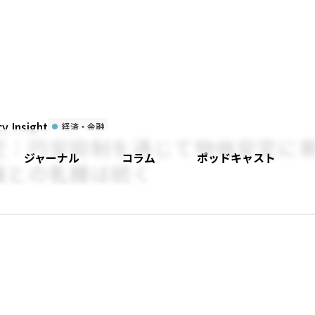
 Insight
経済・金融
定：円安抑制を通じて物価安定に
ジャーナル
コラム
ポッドキャスト
権との軋轢は続く