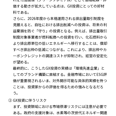
価する動きが拡大している点は、GX投資にとっての好材
料である。
さらに、2026年度から本格運用される排出量取引制度を
見据えると、自社における排出削減への投資は、将来の利
益棄損を防ぐ「守り」の投資となる。例えば、排出量取引
制度対象事業者が燃料転換への投資を行い、化石燃料から
より排出原単位の低いエネルギーへ移行することは、償却
すべき排出枠の低減につながる。これにより、排出枠やカ
ーボンクレジットの調達コストが抑制され、経営の安定化
が望める。
最終的に、こうしたGX投資の実績は「環境先進企業」と
してのブランド構築に直結する。金融市場においてESG評
価が重要視されるいま、対外開示可能な具体的実績を持つ
ことは、投資家からの評価を得るための強みとなるだろ
う。
②
GX投資に伴うリスク
まず、投資領域における市場停滞リスクには注意が必要で
ある。政府の支援対象は、水素等の次世代エネルギー関連