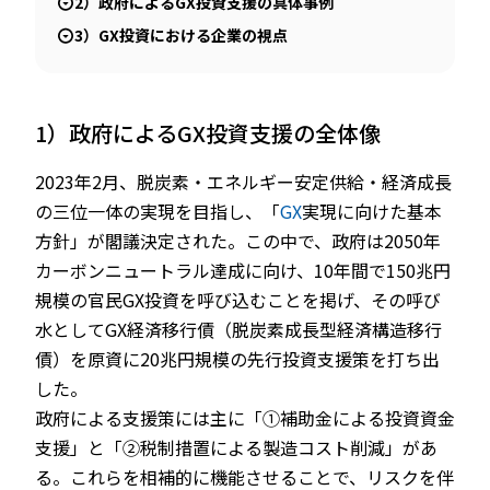
2）政府によるGX投資支援の具体事例
3）GX投資における企業の視点
1）政府によるGX投資支援の全体像
2023年2月、脱炭素・エネルギー安定供給・経済成長
の三位一体の実現を目指し、「
GX
実現に向けた基本
方針」が閣議決定された。この中で、政府は2050年
カーボンニュートラル達成に向け、10年間で150兆円
規模の官民GX投資を呼び込むことを掲げ、その呼び
水としてGX経済移行債（脱炭素成長型経済構造移行
債）を原資に20兆円規模の先行投資支援策を打ち出
した。
政府による支援策には主に「①補助金による投資資金
支援」と「②税制措置による製造コスト削減」があ
る。これらを相補的に機能させることで、リスクを伴