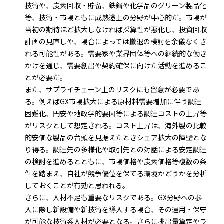
技術や、炭素回収・貯留、鉄鋼や化学品のグリーン製品化
等、技術・市場ともに成熟途上の分野が中心的だ。市場が
当初の期待ほど拡大しなければ採算性が悪化し、投資回収
計画の見直しや、場合によっては撤退の検討を余儀なくさ
れる可能性がある。需要家や業界団体等への継続的な働き
かけを通じ、需要創出や契約確保に向けた活動を進めるこ
とが必要だ。
また、サプライチェーン上のリスクにも留意が必要であ
る。例えばGX市場拡大による原材料需要増加に伴う調達
困難化、円安や地政学的要因等による調達コストの上昇等
がリスクとして想定される。コスト上昇は、海外製の比較
的安価な製品の台頭を見据えたときシェア拡大の障壁とな
り得る。調達先の多様化や取引先との対話による安定調達
の検討を進めるとともに、市場価格や炭素価格等複数の条
件を踏まえ、自社が競争優位を保てる環境かどうかを分析
しておくことが有効と思われる。
さらに、人材不足も重要なリスクである。GX分野への参
入に際し新設備や新技術を導入する場合、その運用・保守
が可能な技術系人材が必要となる。さらに排出量算定やラ