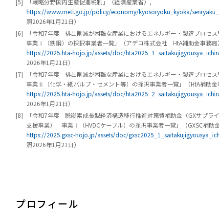
[5]
「戦略分野国内生産促進税制」（経済産業省）,
https://www.meti.go.jp/policy/economy/kyosoryoku_kyoka/senryaku_z
照2026年1月21日）
[6]
「令和7年度 排出削減が困難な産業におけるエネルギー・製造プロセ
事業Ⅰ（鉄鋼）の採択事業者一覧」（アデコ株式会社 HtA補助金事務局
https://2025.hta-hojo.jp/assets/doc/hta2025_1_saitakujigyousya_ichir
2026年1月21日）
[7]
「令和7年度 排出削減が困難な産業におけるエネルギー・製造プロセ
事業Ⅱ（化学・紙パルプ・セメント等）の採択事業者一覧」（HtA補助金
https://2025.hta-hojo.jp/assets/doc/hta2025_2_saitakujigyousya_ichir
2026年1月21日）
[8]
「令和7年度 脱炭素成長型経済構造移行推進対策費補助金（GXサプラ
支援事業） 事業Ⅰ（HVDCケーブル）の採択事業者一覧」（GXSC補助
https://2025.gxsc-hojo.jp/assets/doc/gxsc2025_1_saitakujigyousya_ich
照2026年1月21日）
プロフィール