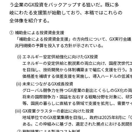
う企業のGX投資をバックアップする狙いだ。既に多
岐にわたる支援策が始動しており、本稿ではこれらの
全体像を紹介する。
①
補助金による投資資金支援
「補助金による投資資金支援」の方向性について、GX実行会議（
兆円規模の予算を投入する方針が示されている。
(i)
エネルギー安定供給強化に向けたGX投資
エネルギーの安定供給と脱炭素の両立に向け、国産次世代
を目指し、技術開発から体制構築まで幅広く支援を行う。
価格差を補填する値差支援を実施し、導入ハードルの低減
(ii)
未来につながるGX成長投資
グローバル競争力を持つGX産業の創出とくらしのGX化の
将来の国際競争力・国益を左右する戦略分野を対象に、研
等、国民の暮らしに直結する領域で支援を拡充し、需要サ
(iii)
GX産業クラスターの創出に向けた投資
地域単位でのGX産業集積を目指し、政府は2025年8月
ある。この枠組みに基づき、選定された拠点における民間
②
税制措置による製造コスト削減