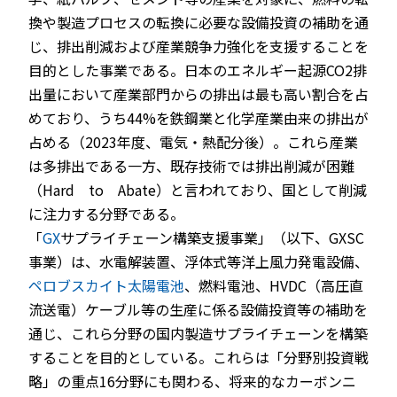
換や製造プロセスの転換に必要な設備投資の補助を通
じ、排出削減および産業競争力強化を支援することを
目的とした事業である。日本のエネルギー起源CO2排
出量において産業部門からの排出は最も高い割合を占
めており、うち44%を鉄鋼業と化学産業由来の排出が
占める（2023年度、電気・熱配分後）。これら産業
は多排出である一方、既存技術では排出削減が困難
（Hard to Abate）と言われており、国として削減
に注力する分野である。
「
GX
サプライチェーン構築支援事業」（以下、GXSC
事業）は、水電解装置、浮体式等洋上風力発電設備、
ペロブスカイト太陽電池
、燃料電池、HVDC（高圧直
流送電）ケーブル等の生産に係る設備投資等の補助を
通じ、これら分野の国内製造サプライチェーンを構築
することを目的としている。これらは「分野別投資戦
略」の重点16分野にも関わる、将来的なカーボンニ