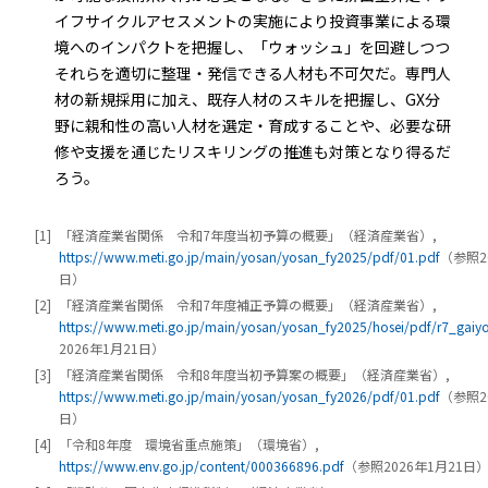
イフサイクルアセスメントの実施により投資事業による環
境へのインパクトを把握し、「ウォッシュ」を回避しつつ
それらを適切に整理・発信できる人材も不可欠だ。専門人
材の新規採用に加え、既存人材のスキルを把握し、GX分
野に親和性の高い人材を選定・育成することや、必要な研
修や支援を通じたリスキリングの推進も対策となり得るだ
ろう。
[1]
「経済産業省関係 令和7年度当初予算の概要」（経済産業省）,
https://www.meti.go.jp/main/yosan/yosan_fy2025/pdf/01.pdf
（参照2
日）
[2]
「経済産業省関係 令和7年度補正予算の概要」（経済産業省）,
https://www.meti.go.jp/main/yosan/yosan_fy2025/hosei/pdf/r7_gaiy
2026年1月21日）
[3]
「経済産業省関係 令和8年度当初予算案の概要」（経済産業省）,
https://www.meti.go.jp/main/yosan/yosan_fy2026/pdf/01.pdf
（参照2
日）
[4]
「令和8年度 環境省重点施策」（環境省）,
https://www.env.go.jp/content/000366896.pdf
（参照2026年1月21日