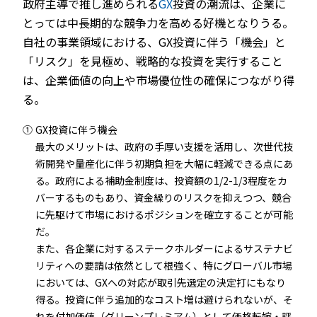
政府主導で推し進められる
GX
投資の潮流は、企業に
とっては中長期的な競争力を高める好機となりうる。
自社の事業領域における、GX投資に伴う「機会」と
「リスク」を見極め、戦略的な投資を実行すること
は、企業価値の向上や市場優位性の確保につながり得
る。
①
GX投資に伴う機会
最大のメリットは、政府の手厚い支援を活用し、次世代技
術開発や量産化に伴う初期負担を大幅に軽減できる点にあ
る。政府による補助金制度は、投資額の1/2-1/3程度をカ
バーするものもあり、資金繰りのリスクを抑えつつ、競合
に先駆けて市場におけるポジションを確立することが可能
だ。
また、各企業に対するステークホルダーによるサステナビ
リティへの要請は依然として根強く、特にグローバル市場
においては、GXへの対応が取引先選定の決定打にもなり
得る。投資に伴う追加的なコスト増は避けられないが、そ
れを付加価値（グリーンプレミアム）として価格転嫁・評