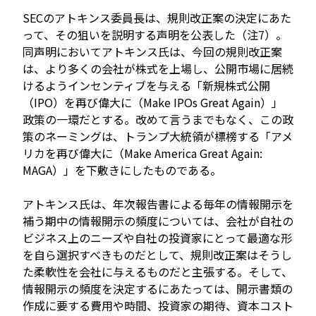
SECのアトキンス委員長は、規則改正案の決定にあた
って、その狙いを説明する声明を公表した（注7）。
同声明においてアトキンス氏は、今回の規則改正案
は、より多くの会社が株式を上場し、公開市場に居続
けるようインセンティブを与える「新規株式公開
（IPO）を再び偉大に（Make IPOs Great Again）」
政策の一環だとする。改めて言うまでもなく、この政
策のネーミングは、トランプ大統領が標榜する「アメ
リカを再び偉大に（Make America Great Again:
MAGA）」を下敷きにしたものである。
アトキンス氏は、年次報告書による毎年の情報開示を
補う期中の情報開示の頻度については、会社が自社の
ビジネス上のニーズや自社の投資家にとって最適な形
を自ら選択すべきものだとして、規則改正案はそうし
た柔軟性を会社に与えるものだと主張する。そして、
情報開示の頻度を決定するにあたっては、開示書類の
作成に要する費用や時間、投資家の期待、資本コスト