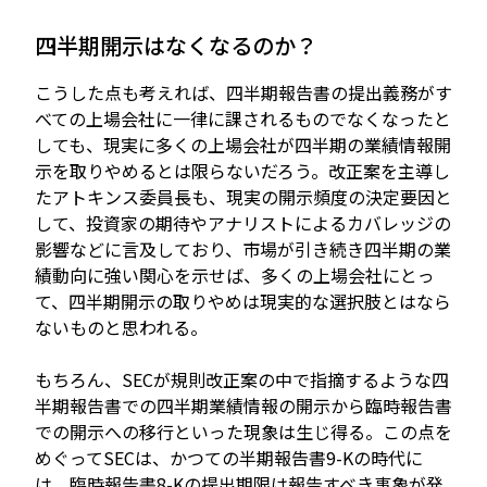
四半期開示はなくなるのか？
こうした点も考えれば、四半期報告書の提出義務がす
べての上場会社に一律に課されるものでなくなったと
しても、現実に多くの上場会社が四半期の業績情報開
示を取りやめるとは限らないだろう。改正案を主導し
たアトキンス委員長も、現実の開示頻度の決定要因と
して、投資家の期待やアナリストによるカバレッジの
影響などに言及しており、市場が引き続き四半期の業
績動向に強い関心を示せば、多くの上場会社にとっ
て、四半期開示の取りやめは現実的な選択肢とはなら
ないものと思われる。
もちろん、SECが規則改正案の中で指摘するような四
半期報告書での四半期業績情報の開示から臨時報告書
での開示への移行といった現象は生じ得る。この点を
めぐってSECは、かつての半期報告書9-Kの時代に
は、臨時報告書8-Kの提出期限は報告すべき事象が発