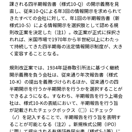
課される四半期報告書（様式10-Q）の開示義務を見
直し、従来10-Qによる年3回の情報開示を求められて
きたすべての会社に対して、年1回の半期報告書（新
様式10-S）による情報開示を選択肢として認める規
則改正案を決定した（注1）。改正案が正式に採択さ
れれば、米国市場で1970年から半世紀以上にわたっ
て持続してきた四半期毎の法定情報開示制度が、大き
く変容することとなる。
規則改正案では、1934年証券取引所法に基づく継続
開示義務を負う会社は、従来通り年次報告書（様式
10-K）の提出を義務づけられるほか、従来通りの四
半期開示を行うか半期開示を行うかを選択することが
できるようになる。すなわち、半期報告を行う上場会
社は、様式10-Kの表紙において、半期報告を行う旨
が記載されたチェックボックス（□）にチェック
（✓）を記入することで、半期報告を行う旨を表明す
ることが可能となる（注2）。新規株式公開（IPO）
に際して提出される有価証券届出書（様式S-1等）に