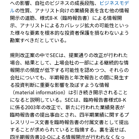
への影響、自社のビジネスの成長段階、
ビジネスモデ
ル
の性質、アナリスト向けの業績発表を含む他の情報
開示の道筋、様式8-K（臨時報告書）による情報開
示、アナリストによるカバレッジ拡大の可能性といっ
た様々な要素を根本的な投資者保護を損なわないよう
勘案すべきだとしている。
規則改正案の中でSECは、提案通りの改正が行われた
場合、結果として、上場会社の一部による継続的な情
報開示の頻度が低下する可能性を認めつつ、それらの
会社についても、半期報告と年次報告との間に発生す
る投資判断に重要な影響を及ぼすような情報
（material information）は引き続き開示されること
になると説明している。SECは、臨時報告書様式8-K
に係る2003年の改正で、新たに行われた業績発表が
臨時報告書の提出事由とされ、四半期業績に関するプ
レスリリース文書を臨時報告書の付属文書として提出
することが求められていると指摘する。裏を返せば、
四半期報告書10-Qによる情報開示が行われなくなっ