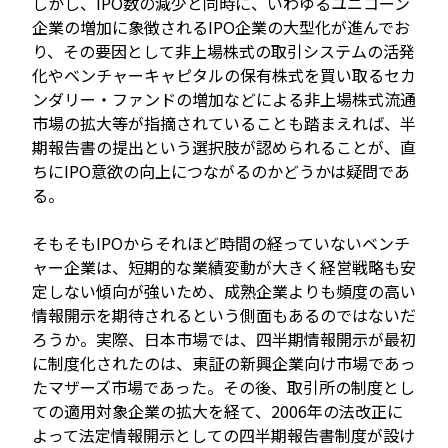
しかし、IPO数の減少と同時に、いわゆるユニコーン
企業の増加に象徴されるIPO企業の大型化が進んでお
り、その要因として非上場株式の取引システムの活発
化やベンチャーキャピタルの保有株式を買い取るセカ
ンダリー・ファンドの増加などによる非上場株式流通
市場の拡大等が指摘されていることも踏まえれば、半
期報告書の提出という選択肢が認められることが、直
ちにIPO意欲の向上につながるのかどうかは疑問であ
る。
そもそもIPOからそれほど時間の経っていないベンチ
ャー企業は、短期的な業績変動が大きく経営戦略も安
定しない傾向が強いため、成熟企業よりも頻度の高い
情報開示を期待されるという側面もあるのではないだ
ろうか。実際、日本市場では、四半期情報開示が最初
に制度化されたのは、東証の新興企業向け市場であっ
たマザーズ市場であった。その後、取引所の制度とし
ての適用対象企業の拡大を経て、2006年の法改正に
よって法定情報開示としての四半期報告書制度が設け