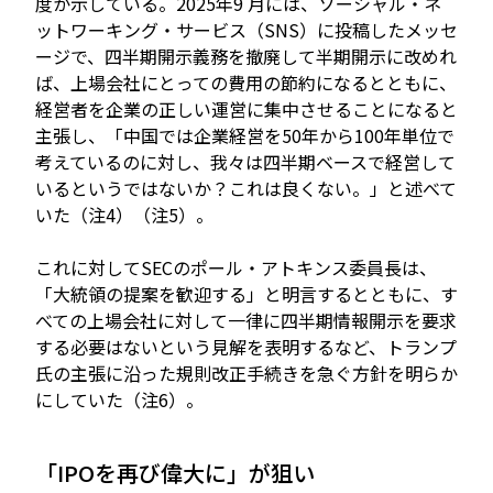
度か示している。2025年9 月には、ソーシャル・ネ
ットワーキング・サービス（SNS）に投稿したメッセ
ージで、四半期開示義務を撤廃して半期開示に改めれ
ば、上場会社にとっての費用の節約になるとともに、
経営者を企業の正しい運営に集中させることになると
主張し、「中国では企業経営を50年から100年単位で
考えているのに対し、我々は四半期ベースで経営して
いるというではないか？これは良くない。」と述べて
いた（注4）（注5）。
これに対してSECのポール・アトキンス委員長は、
「大統領の提案を歓迎する」と明言するとともに、す
べての上場会社に対して一律に四半期情報開示を要求
する必要はないという見解を表明するなど、トランプ
氏の主張に沿った規則改正手続きを急ぐ方針を明らか
にしていた（注6）。
「IPOを再び偉大に」が狙い