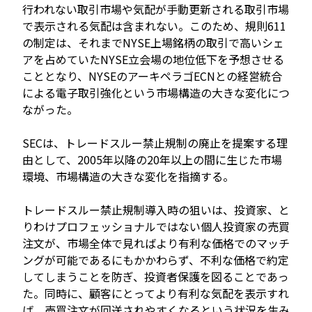
行われない取引市場や気配が手動更新される取引市場
で表示される気配は含まれない。このため、規則611
の制定は、それまでNYSE上場銘柄の取引で高いシェ
アを占めていたNYSE立会場の地位低下を予想させる
こととなり、NYSEのアーキペラゴECNとの経営統合
による電子取引強化という市場構造の大きな変化につ
ながった。
SECは、トレードスルー禁止規制の廃止を提案する理
由として、2005年以降の20年以上の間に生じた市場
環境、市場構造の大きな変化を指摘する。
トレードスルー禁止規制導入時の狙いは、投資家、と
りわけプロフェッショナルではない個人投資家の売買
注文が、市場全体で見ればより有利な価格でのマッチ
ングが可能であるにもかかわらず、不利な価格で約定
してしまうことを防ぎ、投資者保護を図ることであっ
た。同時に、顧客にとってより有利な気配を表示すれ
ば、売買注文が回送されやすくなるという状況を生み