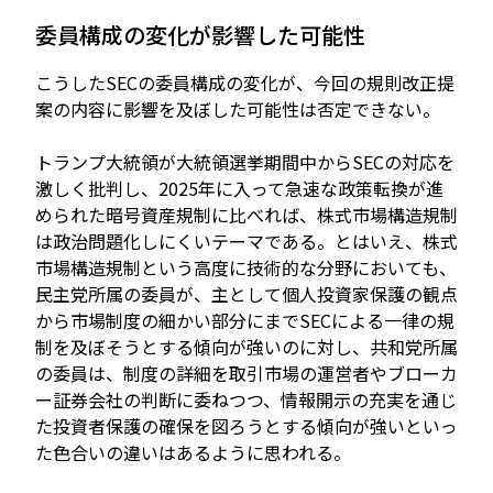
委員構成の変化が影響した可能性
こうしたSECの委員構成の変化が、今回の規則改正提
案の内容に影響を及ぼした可能性は否定できない。
トランプ大統領が大統領選挙期間中からSECの対応を
激しく批判し、2025年に入って急速な政策転換が進
められた暗号資産規制に比べれば、株式市場構造規制
は政治問題化しにくいテーマである。とはいえ、株式
市場構造規制という高度に技術的な分野においても、
民主党所属の委員が、主として個人投資家保護の観点
から市場制度の細かい部分にまでSECによる一律の規
制を及ぼそうとする傾向が強いのに対し、共和党所属
の委員は、制度の詳細を取引市場の運営者やブローカ
ー証券会社の判断に委ねつつ、情報開示の充実を通じ
た投資者保護の確保を図ろうとする傾向が強いといっ
た色合いの違いはあるように思われる。