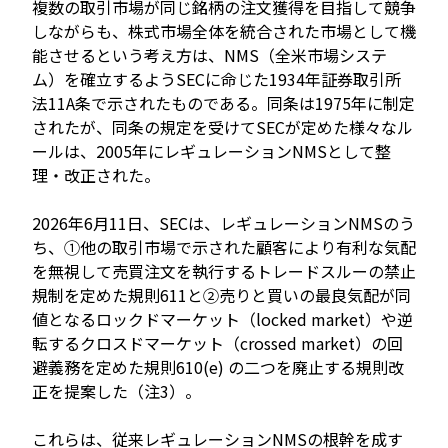
複数の取引市場が同じ銘柄の注文獲得を目指して競争
しながらも、株式市場全体を統合された市場として機
能させるという考え方は、NMS（全米市場システ
ム）を確立するようSECに命じた1934年証券取引所
法11A条で示されたものである。同条は1975年に制定
されたが、同条の規定を受けてSECが定めた様々なル
ールは、2005年にレギュレーションNMSとして整
理・改正された。
2026年6月11日、SECは、レギュレーションNMSのう
ち、①他の取引市場で示された顧客により有利な気配
を無視して売買注文を執行するトレードスルーの禁止
規制を定めた規則611と②売りと買いの最良気配が同
値となるロックドマーケット（locked market）や逆
転するクロスドマーケット（crossed market）の回
避義務を定めた規則610(e) の二つを廃止する規則改
正を提案した（注3）。
これらは、従来レギュレーションNMSの根幹を成す