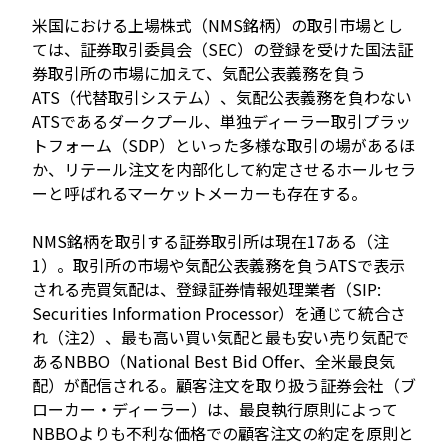
米国における上場株式（NMS銘柄）の取引市場とし
ては、証券取引委員会（SEC）の登録を受けた国法証
券取引所の市場に加えて、気配公表義務を負う
ATS（代替取引システム）、気配公表義務を負わない
ATSであるダークプール、単独ディーラー取引プラッ
トフォーム（SDP）といった多様な取引の場があるほ
か、リテール注文を内部化して約定させるホールセラ
ーと呼ばれるマーケットメーカーも存在する。
NMS銘柄を取引する証券取引所は現在17ある（注
1）。取引所の市場や気配公表義務を負うATSで表示
される売買気配は、登録証券情報処理業者（SIP:
Securities Information Processor）を通じて統合さ
れ（注2）、最も高い買い気配と最も安い売り気配で
あるNBBO（National Best Bid Offer、全米最良気
配）が配信される。顧客注文を取り扱う証券会社（ブ
ローカー・ディーラー）は、最良執行原則によって
NBBOよりも不利な価格での顧客注文の約定を原則と