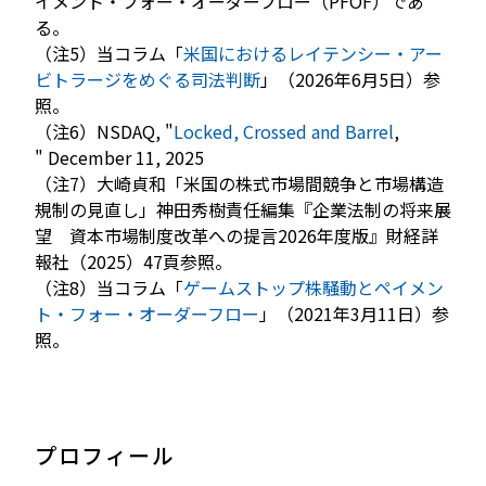
イメント・フォー・オーダーフロー（PFOF）であ
る。
（注5）当コラム「
米国におけるレイテンシー・アー
ビトラージをめぐる司法判断
」（2026年6月5日）参
照。
（注6）NSDAQ, "
Locked, Crossed and Barrel
,
" December 11, 2025
（注7）大崎貞和「米国の株式市場間競争と市場構造
規制の見直し」神田秀樹責任編集『企業法制の将来展
望 資本市場制度改革への提言2026年度版』財経詳
報社（2025）47頁参照。
（注8）当コラム「
ゲームストップ株騒動とペイメン
ト・フォー・オーダーフロー
」（2021年3月11日）参
照。
プロフィール