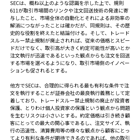
SECは、概ね以上のような認識を示した上で、規則
611が取引市場間のリンクや注文回送技術の発達に寄
与したこと、市場全体の自動化とそれによる非効率の
解消につながったことは確かだが、同規則は、その歴
史的な役割を終えたと結論付ける。そして、トレード
スルー禁止規制が廃止されれば、従来の価格とスピー
ドだけでなく、取引高が大きく約定可能性が高いとか
注文執行が迅速であるといった観点からも注文を回送
する市場を選べるようになり、取引市場側のイノベー
ションも促されるとする。
他方でSECは、合理的に得られる最も有利な条件で注
文を執行することが証券会社の最良執行義務として定
着しており、トレードスルー禁止規制の廃止が投資者
保護、とりわけ個人投資家の保護という観点から問題
を生むリスクは小さいとする。約定価格は引き続き顧
客にとっての最大の関心事であるし、注文サイズ、執
行の迅速性、清算費用等の様々な観点から顧客にとっ
てより有利な条件が期待できるのであれば、他の取引