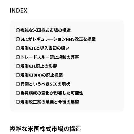
INDEX
JP
EN
複雑な米国株式市場の構造
SECがレギュレーションNMS改正を提案
規則611と導入当初の狙い
トレードスルー禁止規制の弊害
規則611廃止の影響
規則610(e)の廃止提案
異例というべきSECの現状
委員構成の変化が影響した可能性
規則改正案の意義と今後の展望
複雑な米国株式市場の構造