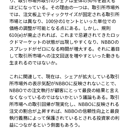
り、取引市場外取引のシェアは全体の50％を超える
ほどになっている。その理由の一つは、取引所市場外
では、注文板上でティックサイズが固定される取引所
市場とは異なり、100分の1セントといった単位での
価格の調整が可能となる点にある。しかし、規則
610(e)が廃止されれば、これまで忌避されてきたロッ
クドマーケットの状態が出現しやすくなり、NBBOの
スプレッドがゼロになる時間が増大する。それに着目
して取引所市場への注文回送を増やすといった動きも
生まれるのではないか。
これに関連して、現在は、シェアが拡大している取引
所市場外の表示気配がNBBOに反映されないことで、
NBBOでの注文執行が顧客にとって最良の結果と言え
なくなっているのではないかという議論もある。取引
所市場への取引回帰が現実化し、NBBOに反映される
注文の割合が上昇すれば、NBBOの信頼性向上と最良
執行義務によって保護されているとされる投資家の利
益につながるという側面もあろう。