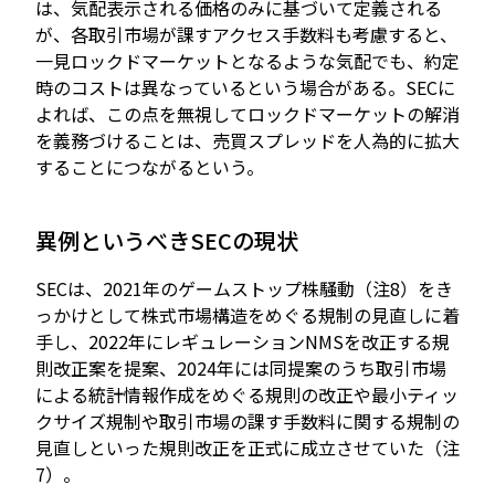
は、気配表示される価格のみに基づいて定義される
が、各取引市場が課すアクセス手数料も考慮すると、
一見ロックドマーケットとなるような気配でも、約定
時のコストは異なっているという場合がある。SECに
よれば、この点を無視してロックドマーケットの解消
を義務づけることは、売買スプレッドを人為的に拡大
することにつながるという。
異例というべきSECの現状
SECは、2021年のゲームストップ株騒動（注8）をき
っかけとして株式市場構造をめぐる規制の見直しに着
手し、2022年にレギュレーションNMSを改正する規
則改正案を提案、2024年には同提案のうち取引市場
による統計情報作成をめぐる規則の改正や最小ティッ
クサイズ規制や取引市場の課す手数料に関する規制の
見直しといった規則改正を正式に成立させていた（注
7）。