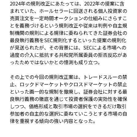
2024年の規則改正にあたっては、2022年の提案に含
まれていた、ホールセラーに回送される個人投資家の
売買注文を一定時間オークションの仕組みにさらすこ
とを義務づけるという規則改正や従来は判例や自主規
制機関の規則による規律に委ねられてきた証券会社の
最良執行義務をSEC規則化するといった提案の規則化
が見送られたが、その背景には、SECによる市場への
過度の介入に抵抗する共和党所属委員の拒否反応があ
ったためではないかとの憶測も成り立つ。
その上での今回の規則改正案は、トレードスルーの禁
止、ロックドマーケットやクロスドマーケットの禁止
といった画一的な規制を撤廃し、証券会社に対する最
良執行義務の徹底を通じて投資者保護の実効性を確保
しつつ、価格形成と取引市場の選択をできるだけ取引
参加者の自主的な選択に委ねていこうとする市場の自
律を重視する傾向の強い内容となった。