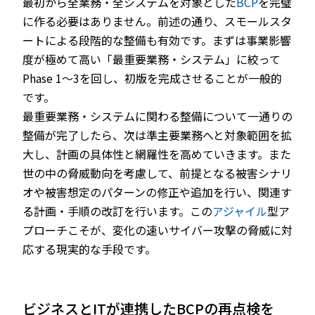
最初から全業務・全システムを対象とした
BCP
を完璧
に作る必要はありません。前述の通り、スモールスタ
ートによる段階的な整備も有効です。まずは事業影響
度が極めて高い「最重要業務・システム」に絞って
Phase 1～3を回し、初版を完成させることが一般的
です。
最重要業務・システムに関わる整備について一通りの
整備が完了したら、次は準主要業務へと対象範囲を拡
大し、計画の具体性と網羅性を高めていきます。また
世の中の脅威動向を考慮して、前提となる被害シナリ
オや被害想定のパターンの修正や追加を行い、関連す
る計画・手順の改訂を行います。この
アジャイル
型ア
プローチこそが、変化の速いサイバー攻撃の脅威に対
応する現実的な手段です。
ビジネスとITが連携したBCPの再点検を