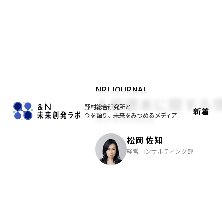
NRI JOURNAL
人的資本に関する
野村総合研究所と
新着
今を語り、未来をみつめるメディア
2021年09月06日
松岡 佐知
経営コンサルティング部