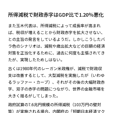
所得減税で財政赤字はGDP比で1.20％悪化
また玉木代表は、所得減税によって成長率が高まれ
ば、税収が増えることから財政赤字を拡大させない、
との主旨の発言をしているようだ。しかしこうしたバ
ラ色のシナリオは、減税や歳出拡大などの巨額の経済
対策を正当化するために、過去に何度も主張されてき
たが、実現したためしはない。
古くは1980年代のレーガン米政権が、減税で財政収
支は改善するとして、大型減税を実施したが（いわゆ
るラッファー・カーブ）、それがその後の大幅財政赤
字、双子の赤字の問題につながり、世界の金融市場を
大きく揺るがしてしまった。
政府試算の7.6兆円規模の所得減税（103万円の壁対
策）が実施される場合、内閣府の「短期日本経済マク