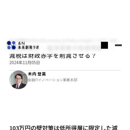
木内登英のGlobal Economy & Policy Insight
経済・金融
国民民主党・経済政策の財源問題①：
減税は財政赤字を削減させる？
2024年11月05日
木内 登英
金融ITイノベーション事業本部
103万円の壁対策は低所得層に限定した減