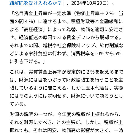
結解除を受け入れるか？
」、2024年10月29日）。
「名目賃金上昇率が一定水準（物価上昇率＋２％＝当
面の間４％）に達するまで、積極財政等と金融緩和に
よる「高圧経済」によって為替、物価を適切に安定さ
せ、経済低迷の原因である賃金デフレから脱却する。
それまでの間、増税や社会保険料アップ、給付削減な
どによる家計負担は行わず、消費税率を10％から5％
に引き下げる。」
これは、実質賃金上昇率が安定的に２％を超えるまで
は、財源には目をつぶって財政拡張策を行うことを主
張しているように聞こえる。しかし玉木代表は、実際
にはそのようには説明せず、財源について語ろうとし
ている。
財源の説明の一つが、今年度の税収が上振れるから、
それを財源にすべき、との主張だ。しかし、税収が上
振れても、それは円安、物価高の影響が大きく、一時