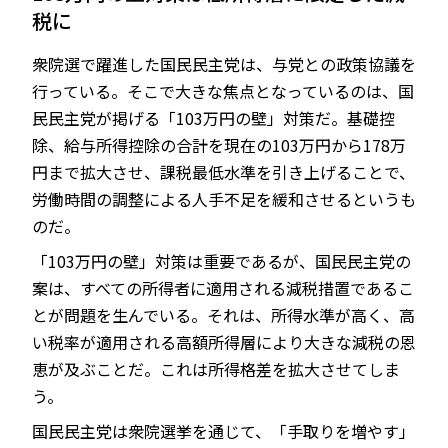
税に
衆院選で躍進した国民民主党は、与党との政策協議を
行っている。そこで大きな焦点となっているのは、国
JP
EN
民民主党が掲げる「103万円の壁」対策だ。基礎控
除、給与所得控除の合計を現在の103万円から178万
円まで拡大させ、課税最低水準を引き上げることで、
労働時間の調整による人手不足を緩和させるというも
のだ。
「103万円の壁」対策は重要であるが、国民民主党の
案は、すべての所得者に適用される減税措置であるこ
とが問題を生んでいる。それは、所得水準が高く、高
い税率が適用される高額所得層により大きな減税の恩
恵が及ぶことだ。これは所得格差を拡大させてしま
う。
国民民主党は衆院選挙を通じて、「手取りを増やす」