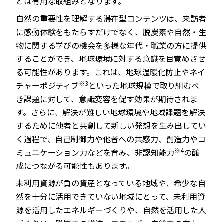
とは有用な取組みとなります。
自然の重要性を理解する滞在型コンテンツは、来訪者
に感動体験をもたらすだけでなく、脱炭素や自然・生
物に関する学びの機会を多様な年代・職業の方に提供
することができ、地球環境に対する意識を目覚めさせ
る可能性があります。これは、地球温暖化防止やネイ
※3
チャーポジティブ
といった地球規模で取り組むべ
き課題に対して、意識変容を促す効果が期待されま
す。さらに、解決が難しい地球環境や地域課題を解決
するために他者と共創して新しい発想を生み出してい
く過程で、自己制御力や他者への共感力、創造力やコ
※4
ミュニケーション力などを育み、非認知能力
の醸
成につながる可能性もあります。
未利用資源が負の資産となっている地域や、希少な自
然を十分に活用できていない地域にとって、未利用資
源を活用したエネルギーづくりや、自然を活用した人