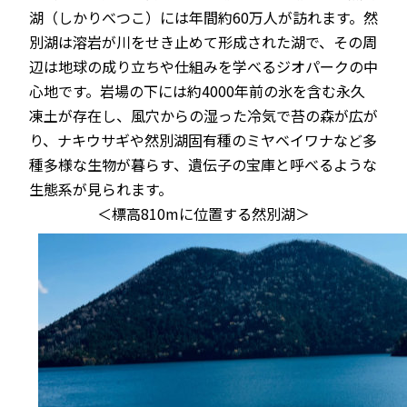
湖（しかりべつこ）には年間約60万人が訪れます。然
別湖は溶岩が川をせき止めて形成された湖で、その周
辺は地球の成り立ちや仕組みを学べるジオパークの中
心地です。岩場の下には約4000年前の氷を含む永久
凍土が存在し、風穴からの湿った冷気で苔の森が広が
り、ナキウサギや然別湖固有種のミヤベイワナなど多
種多様な生物が暮らす、遺伝子の宝庫と呼べるような
生態系が見られます。
＜標高810mに位置する然別湖＞