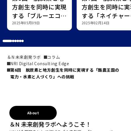
方創生を同時に実現
方創生を同時に実
する「ブルーエコノ
する「ネイチャー
ミー」への挑戦
2025年05月09日
ジティブ」への挑
2025年02月14日
＆N 未来創発ラボ
コラム
NRI Digital Consulting Edge
第6回　脱炭素と地方創生を同時に実現する「酪農王国の
電力・水素と人づくり」への挑戦
About
＆N 未来創発ラボへようこそ！