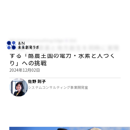
NRI Digital Consulting Edge
技術
第6回 脱炭素と地方創生を同時に実現
する「酪農王国の電力・水素と人づく
り」への挑戦
2024年12月02日
佐野 則子
システムコンサルティング事業開発室