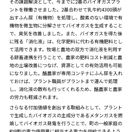
その課題解決として、今までに2基のバイオガスプラ
ントを稼働させました。2基合わせて乳牛約4300頭が
出すふん尿（有機物）を処理し、酸素のない環境で有
機物を微生物に分解させてバイオガスを生成すること
で、臭気を改善しました。また、バイオガスを得た後
に残る「消化液」は、化学肥料に代わる有機肥料とし
て活用できます。牧場と農地の双方で消化液を利用す
る耕畜連携を行うことで、農家の肥料コスト削減と農
地の土壌改善につなげ、資源としての有効活用も可能
になりました。酪農家が専用コンテナにふん尿を入れ
ておけば、プラント職員がプラントまで運んで処理
し、消化液の散布も行ってくれるため、酪農家と農家
の労力も軽減されます。
さらなる付加価値を創出する取組みとして、プラント
で生成したバイオガスの主成分であるメタンガスを燃
焼してバイオガス発電を行うことで、町の一般家庭の
約9割の電力使用量に相当する電力を供給できるよう