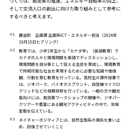
づくりは、脱炭素の推進、エネルギー自給率の向上、
そして交流人口の創出に向けた取り組みとして参考に
するべきと考えます。
※1
鹿追町 企画課 企画係ICT・エネルギー担当（2024年
10月15日ヒアリング）
※2
教育では、小学1年生から「カナダ学」（英語教育）で
カナダの人々と環境問題を英語でディスカッションし、
環境問題を自分事として捉える生徒を育成し、環境教育
で持続可能な社会を実現するために必要な知識や価値
観、行動を育む教育を行っている。高校生の課外授業で
は、ジオパーク、バイオガスプラント、自営線マイクロ
グリッドなどの視察研修を行っている。一般の方や観光
客向けには、脱炭素ワークショップの開催や、ジオパー
クツアーや豊富にある観光アクティビティの中で、気候
変動を伝えている。
※3
ネイチャーポジティブとは、自然生態系の損失を食い止
め、回復させていくこと