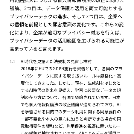
用範囲拡大につながる個人情報保護法の改正に向けた
議論、2つ目は、データ保護と活用を両立可能とする
プライバシーテックの進歩、そして3つ目は、企業へ
の信頼を前提とした顧客意識の変化です。これらの変
化により、企業が適切なプライバシー対応を行えば、
プライバシーデータの活用範囲を広げられる可能性が
高まっていると言えます。
1.1
AI時代を見据えた法規制の見直し検討
2018年にEUでのGDPR施行を契機として、各国のプラ
イバシーデータに関する取り扱いルールは厳格化・高
度化してきました。しかし、現在、生成AIをはじめと
するAI時代の到来を見据え、学習に必要なデータの規
制の在り方について、各国で議論されています。日本
でも個人情報保護法の改正議論が進められており、AI
を学習させる目的でのデータ利用に関する同意要件の
一部不要化や本人の意向に沿うと判断できる場合の同
意取得要件の緩和など、利用促進を視野に置いたルー
ルの緩和が検討されています。AIによるデータ活用に