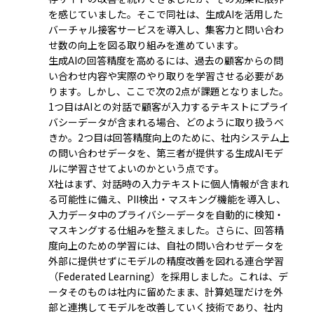
を感じていました。そこで同社は、生成AIを活用した
バーチャル接客サービスを導入し、集客力と問い合わ
せ数の向上を図る取り組みを進めています。
生成AIの回答精度を高めるには、過去の顧客からの問
い合わせ内容や実際のやり取りを学習させる必要があ
ります。しかし、ここで次の2点が課題となりました。
1つ目はAIとの対話で顧客が入力するテキストにプライ
バシーデータが含まれる場合、どのように取り扱うべ
きか。2つ目は回答精度向上のために、社内システム上
の問い合わせデータを、第三者が提供する生成AIモデ
ルに学習させてよいのか――という点です。
X社はまず、対話時の入力テキストに個人情報が含まれ
る可能性に備え、PII検出・マスキング機能を導入し、
入力データ中のプライバシーデータを自動的に検知・
マスキングする仕組みを整えました。さらに、回答精
度向上のための学習には、自社の問い合わせデータを
外部に提供せずにモデルの精度改善を図れる連合学習
（Federated Learning）を採用しました。これは、デ
ータそのものは社内に留めたまま、計算処理だけを外
部と連携してモデルを改善していく技術であり、社内