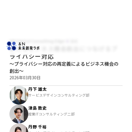
NRI Digital Consulting Edge
技術
新たなビジネス機会創出につなげるプ
ライバシー対応
～プライバシー対応の再定義によるビジネス機会の
創出～
2026年03月30日
丹下 雄太
サービスデザインコンサルティング部
津島 敦史
産業ITコンサルティング二部
丹野 千裕