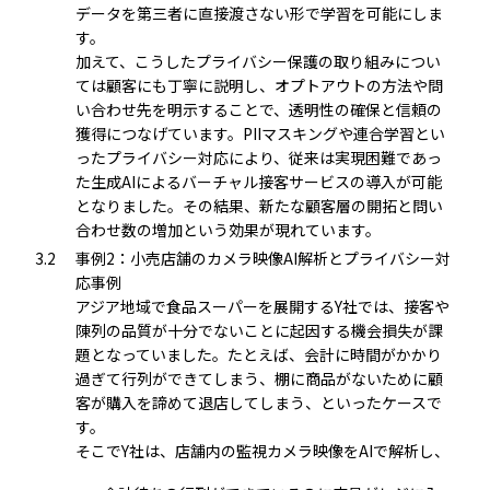
データを第三者に直接渡さない形で学習を可能にしま
す。
加えて、こうしたプライバシー保護の取り組みについ
ては顧客にも丁寧に説明し、オプトアウトの方法や問
い合わせ先を明示することで、透明性の確保と信頼の
獲得につなげています。PIIマスキングや連合学習とい
ったプライバシー対応により、従来は実現困難であっ
た生成AIによるバーチャル接客サービスの導入が可能
となりました。その結果、新たな顧客層の開拓と問い
合わせ数の増加という効果が現れています。
3.2
事例2：小売店舗のカメラ映像AI解析とプライバシー対
応事例
アジア地域で食品スーパーを展開するY社では、接客や
陳列の品質が十分でないことに起因する機会損失が課
題となっていました。たとえば、会計に時間がかかり
過ぎて行列ができてしまう、棚に商品がないために顧
客が購入を諦めて退店してしまう、といったケースで
す。
そこでY社は、店舗内の監視カメラ映像をAIで解析し、