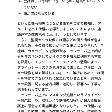
会計待ちの行列ができているのに店員がレジに入っ
ていない
棚が空になっている
といった機会損失につながる事象を自動で検知し、ア
ラートを出す仕組みを導入しました。これにより、店
舗運営の改善指導に活用しようとしています。
一方で、監視カメラ映像には顔などの個人情報が含ま
れるため、その取り扱いが大きな論点となりました。Y
社は、カメラデータを受け取るエッジサーバ上で顔部
分をマスキングしてからクラウド環境に送信する方式
を採用し、エッジコンピューティングの活用によって
プライバシーリスクの低減を図りました。さらに、カ
メラ映像をAIで解析していること、解析にあたっては個
人を特定できない状態に加工していることを、監視カ
メラ設置に関する店内掲示に追記し、顧客への丁寧な
説明も行っています。
エッジサーバ上でのマスキング処理というプライバシ
ー対応により、監視カメラ映像のAI解析が個人情報保
護上の懸念なく実施可能となりました。この仕組みを
活用した結果、売上の改善が見られたほか、店舗内の