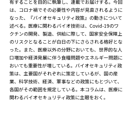
有することを目的に執筆し、連載でお届けする。今回
は、コロナ禍でその必要性や内容が見直されるように
なった、『バイオセキュリティ政策』の動きについて
述べる。医療に関わるバイオ技術は、Covid-19のワ
JP
EN
クチンの開発、製造、供給に際して、国家安全保障上
のリスクとなることが白日の下にさらされる格好とな
った。また、医療以外の分野においても、世界的な人
口増加や経済発展に伴う食糧問題やエネルギー問題に
おいても重要性が増している。バイオセキュリティ政
策は、主要国がそれぞれに策定しているが、国の産
業、科学技術、経済、軍事などの政策にもとづいて、
各国がその範囲を規定している。本コラムは、医療に
関わるバイオセキュリティ政策に主眼をおく。