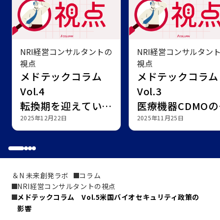
NRI経営コンサルタントの
NRI経営コンサルタン
視点
視点
メドテックコラム
メドテックコラ
Vol.4
Vol.3
転換期を迎えている
医療機器CDMOの
SaMD市場～製薬企
2025年12月22日
長戦略及び異業種
2025年11月25日
業にとっての事業機
業による参入可能
会とは？～
＆N 未来創発ラボ
コラム
NRI経営コンサルタントの視点
メドテックコラム　Vol.5米国バイオセキュリティ政策の
影響