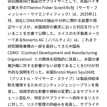
研究開発向け製品のサプライヤーとして、米国バイオ
企業大手のThermo Fisher Scientific社（サーモ・フ
ィッシャー・サイエンティフィック）は、2025年11
月、自社にDNA/RNAの抽出や分析に関わる装置や周
辺サービスが、米国政府の要求に沿った対応を行って
いることを文書で公開した。スイスの大手製薬メーカ
ーであるNovartis AG（ノバルティス）は、これまで
研究開発業務の一部を委託してきた中国系
CDMO（Contract Development and Manufacturing
Organization）との関係を段階的に見直し、米国の事
業計画に対する影響がない状態であることをCFOが対
外的な説明を行った。米国Bristol Myers Squibb社
（ブリストル・マイヤーズ・スクイブ）は製品供給体
制を確保するためのコンティンジェンシープランを発
表し、地政学的な影響や規制の変更によるサプライチ
ェーン混乱や、特定のサプライヤーへ依存するリスク
に対して、リスク管理の枠組みを見直し、サプライチ