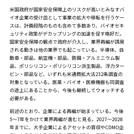
米国政府が国家安全保障上のリスクが高いとみなすバ
イオ企業の受け皿として事業の拡大や移転を行うケー
スは、計画段階のものも含めて多数あり、バイオセキ
ュリティ政策がデカップリングの加速を促す格好だ。
国家安全保障の観点で政府が介入し、業界再編が誘発
される動きは他の業界でも起こっている。半導体、自
動車・部品、航空機・部品、鉄鋼・アルミニウム製
品、ポリシリコン・ポリシリコン派生製品、浮力ター
ビン・部品など、いずれも米通商拡大法232条調査の
対象となっている。医薬・バイオ・医療機器も同調査
の途上にあることから、今後も継続してウォッチする
必要がある。
前述のとおり、企業による再編が始まっている。今後
5～7年をかけて業界再編が進むと見る。2027～2028
年までに、大手企業によるアセットの買収やCDMO企