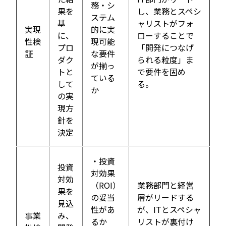
務・シ
果を
し、業務とスペシ
ステム
基
ャリストがフォ
実現
的に実
に、
ローすることで
性検
現可能
プロ
「開発につなげ
証
な要件
ダク
られる粒度」ま
が揃っ
トと
で要件を固め
ている
して
る。
か
の実
現方
針を
決定
・投資
投資
対効果
対効
（ROI）
業務部門と経営
果を
の妥当
層がリードする
見込
性があ
が、ITとスペシャ
事業
み、
るか
リストが裏付け