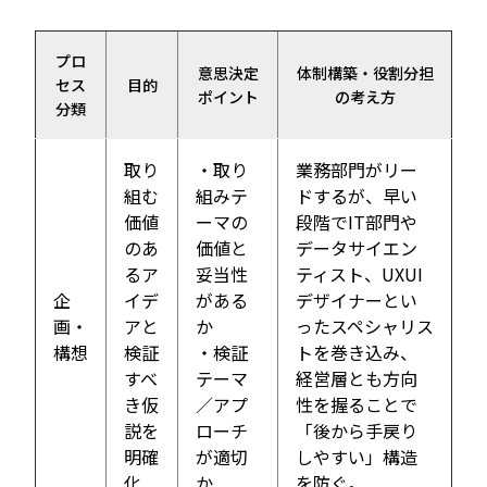
プロ
意思決定
体制構築・役割分担
セス
目的
ポイント
の考え方
分類
取り
・取り
業務部門がリー
組む
組みテ
ドするが、早い
価値
ーマの
段階でIT部門や
のあ
価値と
データサイエン
るア
妥当性
ティスト、UXUI
企
イデ
がある
デザイナーとい
画・
アと
か
ったスペシャリス
構想
検証
・検証
トを巻き込み、
すべ
テーマ
経営層とも方向
き仮
／アプ
性を握ることで
説を
ローチ
「後から手戻り
明確
が適切
しやすい」構造
化
か
を防ぐ。