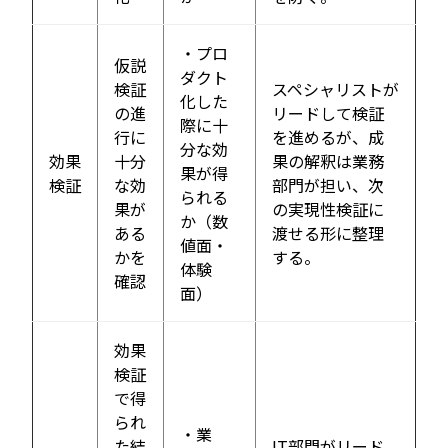
・プロ
仮説
ダクト
検証
スペシャリストが
化した
の進
リードして検証
際に十
行に
を進めるが、成
分な効
効果
十分
果の解釈は業務
果が得
検証
な効
部門が担い、次
られる
果が
の実現性検証に
か（数
ある
渡せる形に整理
値面・
かを
する。
体験
確認
面）
効果
検証
で得
られ
・業
た結
IT部門がリード