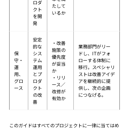
ロダ
たして
クト
いるか
を開
発
安定
・改善
的な
業務部門がリー
施策の
保
シス
ドし、ITがフォ
優先度
守・
テム
ローする体制に
が妥当
運
運用
移行。スペシャリ
か
用、
とプ
ストは改善アイデ
・リリ
グロ
ロダ
アを継続的に提
ース／
ース
クト
供し、次の企画
改修が
の改
につなげる。
有効か
善
このガイドはすべてのプロジェクトに一律に当てはめ