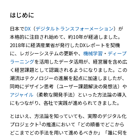
はじめに
日本で
DX
（
デジタルトランスフォーメーション
）が
本格的に注目され始めて、約10年が経過しました。
2018年に経済産業省が発行したDXレポートを契機
に、レガシーシステムの更新や、
機械学習
・
ディープ
ラーニング
を活用したデータ活用が、経営層を含め広
く経営課題として認識されるようになりました。この
潮流はテクノロジーの進展を起点に加速しましたが、
同時にデザイン思考（ユーザー課題解決の発想法）や
アジャイル
（柔軟な開発手法）といった方法論の導入
にもつながり、各社で実践が進められてきました。
とはいえ、方法論を知っていても、実際のデジタル化
1
プロジェクト
の推進において「どの順番でどこから
どこまでどの手法を用いて進めるべきか」「誰に何を