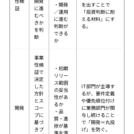
性検
開発
・開発
を出すことで
証
に進
／運用
「投資判断に耐
むべ
に進む
える材料」にす
きか
判断が
る。
を判
できる
断
か
事業
性検
・初期
証で
リリー
決定
ス範囲
した
IT部門が主導す
の妥当
方針
るが、要件定義
性があ
とス
や優先順位付け
るか
開発
コー
に業務部門が関
・品
プに
与し続けること
質・進
基づ
で「開発＝丸投
捗が基
きプ
げ」を防ぐ。
準を満