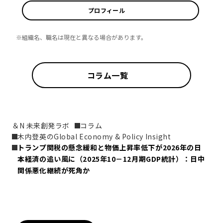
プロフィール
※組織名、職名は現在と異なる場合があります。
コラム一覧
＆N 未来創発ラボ
コラム
木内登英のGlobal Economy & Policy Insight
トランプ関税の懸念緩和と物価上昇率低下が2026年の日
本経済の追い風に（2025年10－12月期GDP統計）：日中
関係悪化継続が死角か