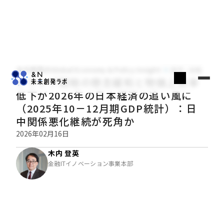
木内登英のGlobal Economy & Policy Insight
経済・金融
トランプ関税の懸念緩和と物価上昇率
低下が2026年の日本経済の追い風に
（2025年10－12月期GDP統計）：日
中関係悪化継続が死角か
2026年02月16日
木内 登英
金融ITイノベーション事業本部