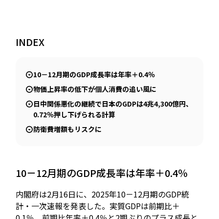
INDEX
JP
EN
10－12月期のGDP成長率は年率＋0.4％
物価上昇率の低下が個人消費の追い風に
日中関係悪化の継続で日本のGDPは4兆4,300億円、
0.72％押し下げられる計算
防衛費増額もリスクに
10－12月期のGDP成長率は年率＋0.4％
内閣府は2月16日に、2025年10－12月期のGDP統
計・一次速報を発表した。実質GDPは前期比＋
0.1％、前期比年率＋0.4％と2期ぶりのプラス成長と