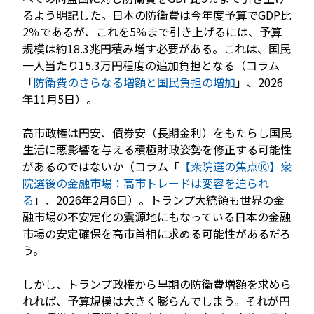
るよう明記した。日本の防衛費は今年度予算でGDP比
2％であるが、これを5％まで引き上げるには、予算
規模は約18.3兆円積み増す必要がある。これは、国民
一人当たり15.3万円程度の追加負担となる（コラム
「
防衛費のさらなる増額と国民負担の増加
」、2026
年11月5日）。
高市政権は円安、債券安（長期金利）をもたらし国民
生活に悪影響を与える積極財政姿勢を修正する可能性
があるのではないか（コラム「
【衆院選の焦点⑩】衆
院選後の金融市場：高市トレードは変容を迫られ
る
」、2026年2月6日）。トランプ大統領も世界の金
融市場の不安定化の震源地にもなっている日本の金融
市場の安定確保を高市首相に求める可能性があるだろ
う。
しかし、トランプ政権から早期の防衛費増額を求めら
れれば、予算規模は大きく膨らんでしまう。それが円