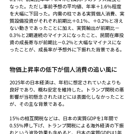
なった。ただし事前予想の平均値、年率＋1.6％程度
を大幅に下回った。内需の柱である実質個人消費、実
質設備投資がそれぞれ前期比＋0.1％、＋0.2％と冴え
ない動きであったことに加え、実質輸出が前期比－
0.3％と2期連続のマイナスになったこと、民間在庫投
資の成長寄与が前期比－0.2％と大幅なマイナスにな
ったことが、成長率が予想外に下振れた背景である。
物価上昇率の低下が個人消費の追い風に
2025年の日本経済は、年初に想定されていたよりも
良好であり、概ね安定を維持した。トランプ関税の悪
影響が当初懸念されたほどには表面化しなかったこと
が、その主な背景である。
15％の相互関税などは、日本の実質GDPを1年間で
0.55％押し下げ、トランプ関税による海外経済の下振
れという波及効果も含めると、日本の実質GDPは1年