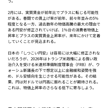
う。
2月には、実質賃金が前年比でプラスに転じる可能性
がある。春闘での賃上げ率が前年、前々年並みの5％
程度となる一方、過去数年の物価高騰の最大の理由で
ある円安が修正されていけば、1％台の消費者物価上
昇率とプラスの実質賃金上昇率が、来年にかけて定着
していくことが見込まれる。
日本の「しつこい円安」は容易には大幅に修正されな
いだろうが、2026年はトランプ米政権による強い政
治介入を受ける米連邦準備制度理事会（FRB）が、ウ
ォーシュ新議長の下で想定以上に金融緩和姿勢を強
め、ドル安傾向を生じさせる可能性がある。その結
果、円は対ドルでは円高に振れることが期待される。
これは、物価上昇率のさらなる低下に寄与しよう。