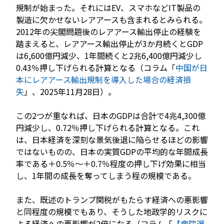
規制が始まった。それにはEV、スマホなどIT製品の
製造に欠かせないレアアースも含まれるとみられる。
2012年の尖閣問題後のレアアース輸出停止の経験を
踏まえると、レアアース輸出停止が3か月続くとGDP
は6,600億円減少、1年間続くと2兆6,400億円減少し
0.43％押し下げられる計算となる（コラム「
中国が日
本にレアアース輸出規制を導入した場合の経済損
失
」、2025年11月28日）。
この2つが重なれば、日本のGDPは合計で4兆4,300億
円減少し、0.72％押し下げられる計算となる。これ
は、日本経済を深刻な景気後退に陥らせるほどの影響
ではないものの、日本の実質GDPの平均的な年間成長
率である＋0.5％～＋0.7％程度の押し下げ効果に相当
し、1年間の成長を奪ってしまう程の規模である。
また、既述のトランプ関税がもたらす経済への悪影響
と同程度の規模でもあり、そうした地政学的リスクに
よる経済への悪影響が2倍になる（コラム「
【衆院選