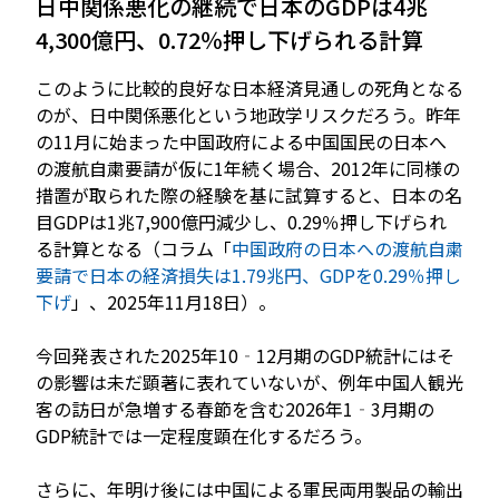
日中関係悪化の継続で日本のGDPは4兆
4,300億円、0.72％押し下げられる計算
このように比較的良好な日本経済見通しの死角となる
のが、日中関係悪化という地政学リスクだろう。昨年
の11月に始まった中国政府による中国国民の日本へ
の渡航自粛要請が仮に1年続く場合、2012年に同様の
措置が取られた際の経験を基に試算すると、日本の名
目GDPは1兆7,900億円減少し、0.29％押し下げられ
る計算となる（コラム「
中国政府の日本への渡航自粛
要請で日本の経済損失は1.79兆円、GDPを0.29％押し
下げ
」、2025年11月18日）。
今回発表された2025年10‐12月期のGDP統計にはそ
の影響は未だ顕著に表れていないが、例年中国人観光
客の訪日が急増する春節を含む2026年1‐3月期の
GDP統計では一定程度顕在化するだろう。
さらに、年明け後には中国による軍民両用製品の輸出