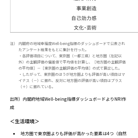
注）
内閣府の地域幸福度Well-being指標のダッシュボードで公表され
たアンケート結果をもとに集計を行った。
・各評価項目について、東京圏（一都三県）と地方圏（左記以
外）の主観評価の偏差値で平均値を計算し、［地方圏の主観評価
の平均値］－［東京圏の主観評価の平均値］の式で算出した。
・したがって、東京圏のほうが地方圏よりも評価が高い項目はマ
イナス（－）に振れ、反対に地方圏の評価が高い項目はプラス
（＋）に振れている。
出所）内閣府地域Well-being指標ダッシュボードよりNRI作
成
＜生活環境＞
地方圏で東京圏よりも評価が高かった要素は4つ（自然