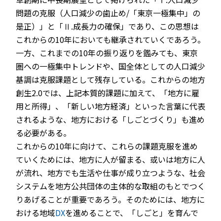
問題の克服（人口減少の歯止め/「東京一極集中」の
是正）」と「Ⅱ.成長力の確保」であり、この思想は
これからの10年においても継承されていくであろう。
一方、これまでの10年の振り返りを鑑みても、東京
圏への一極集中トレンドや、国全体としての人口減少
基調は克服課題として残存している。これからの地方
創生2.0では、上記本質的課題に加えて、「地方に雇
用と所得」、「新しい地方経済」といった言葉に代表
されるような、地方における「しごとづくり」も進め
る必要がある。
これからの10年に向けて、これらの課題克服を進め
ていくためには、地方に人が留まる、或いは地方に人
が流れ、地方でも生活や仕事が成り立つような、社会
システムを地方公共団体の主体的な取組のもとでつく
りあげることが重要であろう。そのためには、地方に
おける地域
DX
を進めることで、「しごと」を育んで