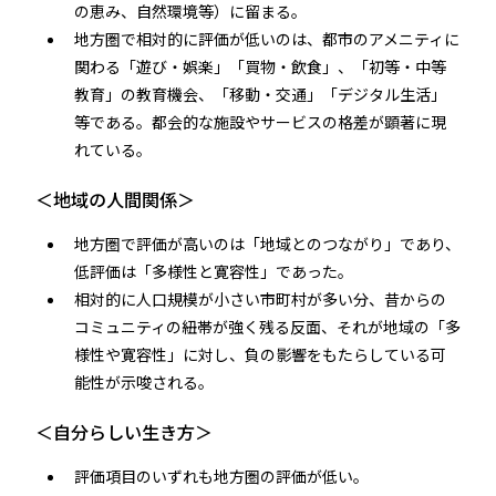
の恵み、自然環境等）に留まる。
地方圏で相対的に評価が低いのは、都市のアメニティに
関わる「遊び・娯楽」「買物・飲食」、「初等・中等
教育」の教育機会、「移動・交通」「デジタル生活」
等である。都会的な施設やサービスの格差が顕著に現
れている。
＜地域の人間関係＞
地方圏で評価が高いのは「地域とのつながり」であり、
低評価は「多様性と寛容性」であった。
相対的に人口規模が小さい市町村が多い分、昔からの
コミュニティの紐帯が強く残る反面、それが地域の「多
様性や寛容性」に対し、負の影響をもたらしている可
能性が示唆される。
＜自分らしい生き方＞
評価項目のいずれも地方圏の評価が低い。