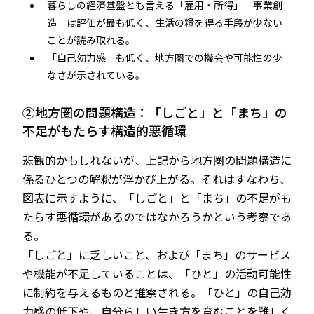
暮らしの経済基盤とも言える「雇用・所得」「事業創
造」は評価が最も低く、生活の糧を得る手段が少ない
ことが読み取れる。
「自己効力感」も低く、地方圏での機会や可能性の少
なさが示されている。
②地方圏の問題構造：「しごと」と「まち」の
不足がもたらす構造的悪循環
悲観的かもしれないが、上記から地方圏の問題構造に
係るひとつの解釈が浮かび上がる。それはすなわち、
図表に示すように、「しごと」と「まち」の不足がも
たらす悪循環があるのではなかろうかという考察であ
る。
「しごと」に乏しいこと、および「まち」のサービス
や機能が不足していることは、「ひと」の活動可能性
に制約を与えるものと推察される。「ひと」の自己効
力感の低下や、自分らしい生き方を育むことを難しく