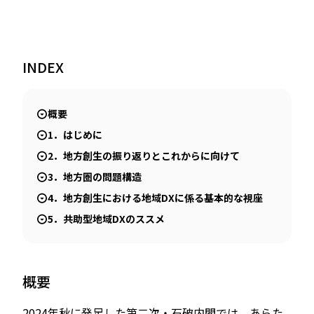
JP
EN
INDEX
概要
1．はじめに
2．地方創生の振り返りとこれからに向けて
3．地方圏の問題構造
4．地方創生における地域DXに係る基本的な視座
5．共助型地域DXのススメ
概要
2024年秋に発足した第二次・石破内閣では、あらた