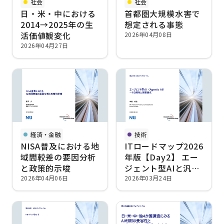
社会
社会
日・米・中における
首都圏大規模水害で
2014→2025年の生
想定される事態
活価値観変化
2026年04月08日
2026年04月27日
経済・金融
技術
NISA普及における地
ITロードマップ2026
域間較差の要因分析
年版【Day2】 エー
と政策的⽰唆
ジェント型AIと汎用
人工知能
2026年04月06日
2026年03月24日