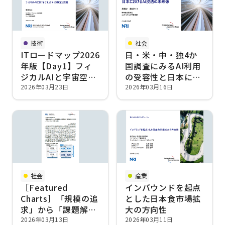
技術
社会
ITロードマップ2026
日・米・中・独4か
年版【Day1】フィ
国調査にみるAI利用
ジカルAIと宇宙空間
の受容性と日本にお
におけるサイバーセ
けるAI浸透の未来像
2026年03月23日
2026年03月16日
キュリティ
社会
産業
［Featured
インバウンドを起点
Charts］「規模の追
とした日本食市場拡
求」から「課題解
大の方向性
決」で変革する:自立
2026年03月13日
2026年03月11日