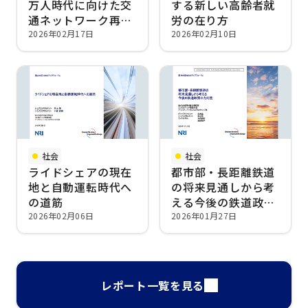
万人時代に向けた交
する新しい高齢者就
通ネットワーク再編
労の在り方
戦略
2026年02月17日
2026年02月10日
社会
社会
ライドシェアの現在
都市部・長距離鉄道
地と自動運転時代へ
の将来見通しから考
の道筋
える今後の鉄道政策
の方向性
2026年02月06日
2026年01月27日
レポート一覧を見る