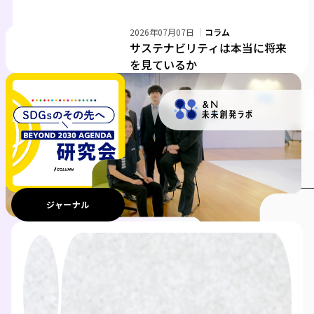
2026年07月07日
コラム
2026年07月21日
NRI JOURNAL
2026年06月24日
NRI JOURNAL
サステナビリティは本当に将来
SaaSは死するのか？
AIプロフェッショナルが挑む車いすラグビーの戦術提
を見ているか
NRI JOURNAL
社会、ひと、ビジネス、テクノロジーの今とその先を。
未来へのヒントが見つかるイノベーションマガジン。
ジャーナル