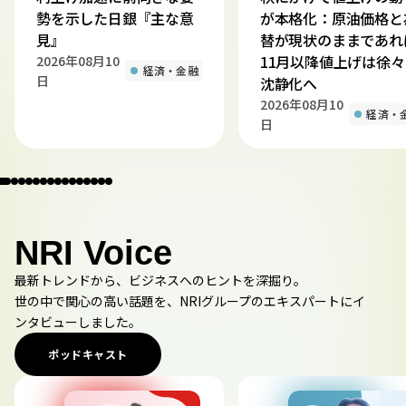
勢を示した日銀『主な意
が本格化：原油価格と
見』
替が現状のままであれ
11月以降値上げは徐々
2026年08月10
経済・金融
日
沈静化へ
2026年08月10
経済・
日
NRI Voice
最新トレンドから、ビジネスへのヒントを深掘り。
世の中で関心の高い話題を、NRIグループのエキスパートにイ
ンタビューしました。
ポッドキャスト